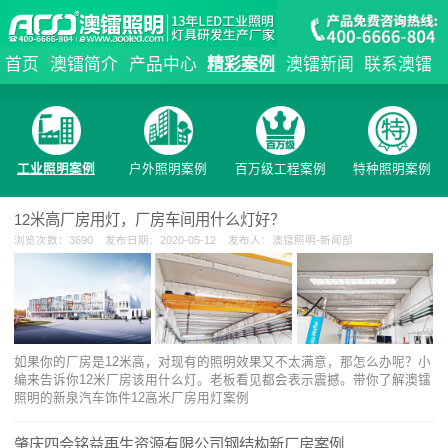
首页
澳镭简介
产品中心
精彩案例
澳镭新闻
联系澳镭
工业照明案例
户外照明案例
百万级工程案例
特种照明案例
12米高厂房用灯，厂房车间用什么灯好？
浏览次数：3690 发布日期：2020-05-12 发布人：澳镭照明-新闻部
如果你的厂房是12米高，对现有的照明效果又不太满意，那怎么办呢？小
编来告诉你12米厂房该用什么灯。老板看见都会表示震撼。带你了解澳镭
照明的新泉汽车饰件12高米厂房用灯案例
肇庆四会铭益再生资源有限公司钢结构新厂房案例