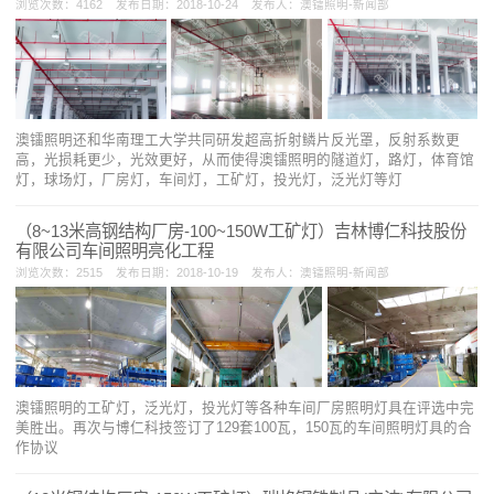
浏览次数：4162 发布日期：2018-10-24 发布人：澳镭照明-新闻部
澳镭照明还和华南理工大学共同研发超高折射鳞片反光罩，反射系数更
高，光损耗更少，光效更好，从而使得澳镭照明的隧道灯，路灯，体育馆
灯，球场灯，厂房灯，车间灯，工矿灯，投光灯，泛光灯等灯
​（8~13米高钢结构厂房-100~150W工矿灯）吉林博仁科技股份
有限公司车间照明亮化工程
浏览次数：2515 发布日期：2018-10-19 发布人：澳镭照明-新闻部
澳镭照明的工矿灯，泛光灯，投光灯等各种车间厂房照明灯具在评选中完
美胜出。再次与博仁科技签订了129套100瓦，150瓦的车间照明灯具的合
作协议