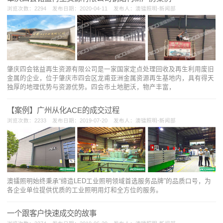
浏览次数：2294 发布日期：2020-04-11 发布人：澳镭照明-新闻部
肇庆四会铭益再生资源有限公司是一家国家定点处理回收及再生利用废旧
金属的企业，位于肇庆市四会区龙甫亚洲金属资源再生基地内，具有得天
独厚的地理优势与资源优势。四会市土地肥沃，物产丰富，
【案例】广州从化ACE的成交过程
浏览次数：2233 发布日期：2019-07-20 发布人：澳镭照明-新闻部
澳镭照明始终秉承“缔造LED工业照明领域首选服务品牌”的品质口号，为
各企业单位提供优质的工业照明用灯和全方位的服务。
一个跟客户快速成交的故事