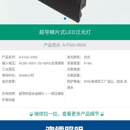
超导鳞片式LED泛光灯
产品亮点: A-FGD-050S
产品系列： A-FGD-100S
发光颜色： 白光
输入电压： AC85~265V / 50~60Hz全球通用
安装高度： 6~9m
工业宽压
光束角度：
寿命时长： 50000小时
功率因素：
发光效率：
防护等级： IP45/高效防工厂油尘、蚊虫 及
滴水
外壳材质： 超导热铝合金鳞片 + 一体压铸防
护驱动盒
继续拉一拉，查看更多产品细节