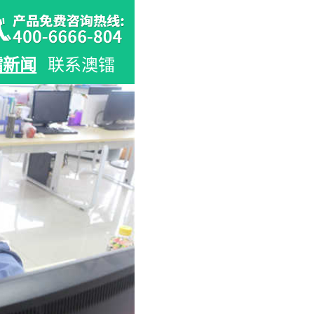
镭新闻
联系澳镭