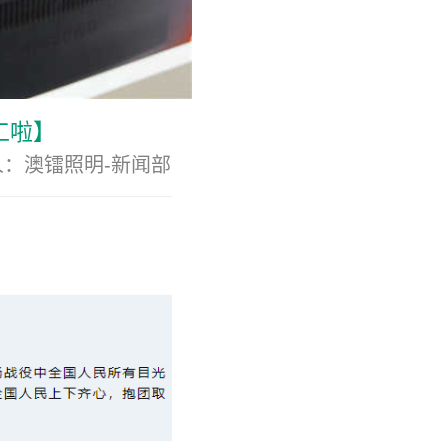
工啦】
布人：澳镭照明-新闻部