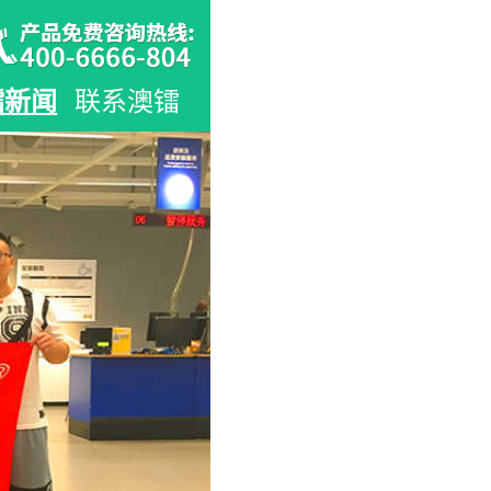
镭新闻
联系澳镭